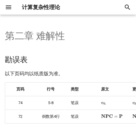
计算复杂性理论
键
入
第二章 难解性
健忘图灵机构造
固定大小扩张图构造
以
开
勘误表
始
以下页码均以纸质版为准。
搜
索
页码
行号
类型
原文
n
h
v
74
5-8
笔误
NPC
=
P
72
倒数第4行
笔误