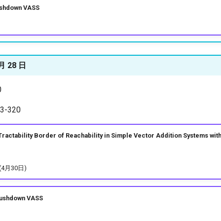
hdown VASS
 月 28 日
0
-320
tability Border of Reachability in Simple Vector Addition Systems with
4月30日)
shdown VASS