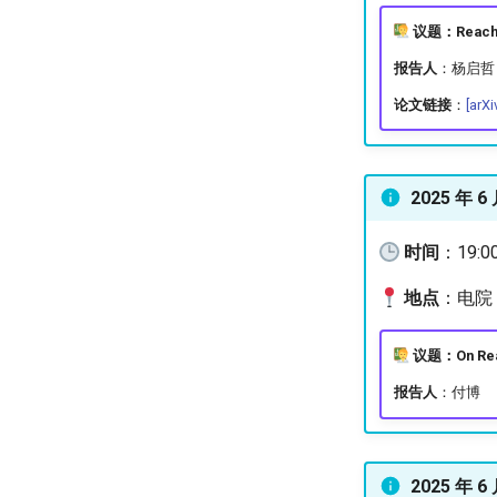
议题：Reachabi
报告人
：杨启哲
论文链接
：
[arXi
2025 年 6
时间
：19:0
地点
：电院 3
议题：On Reach
报告人
：付博
2025 年 6