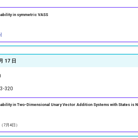
lity in symmetric VASS
v]
 月 17 日
0
-320
lity in Two-Dimensional Unary Vector Addition Systems with States is
（7月4日）