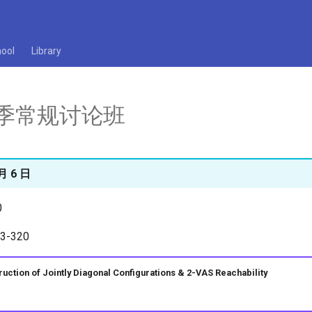
ool
Library
 春季常规讨论班
月 6 日
0
-320
ion of Jointly Diagonal Configurations & 2-VAS Reachability