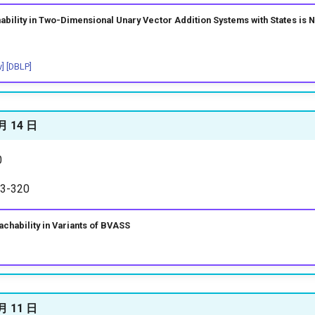
lity in Two-Dimensional Unary Vector Addition Systems with States is
v]
[DBLP]
 月 14 日
0
-320
ability in Variants of BVASS
 月 11 日