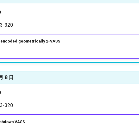
0
-320
ncoded geometrically 2-VASS
月 8 日
0
-320
hdown VASS