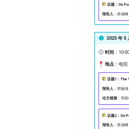
议题：On Pus
报告人
：薛成峰
2025 年 5
时间
：10:0
地点
：电院 3
议题1：The Trac
报告人
：郑扬珞
论文链接
：同前(
议题2：On Pu
报告人
：薛成峰