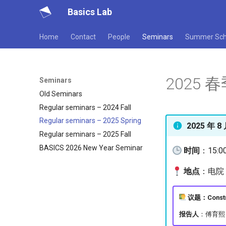
Basics Lab
Home
Contact
People
Seminars
Summer Sch
2025
Seminars
Old Seminars
Regular seminars – 2024 Fall
Regular seminars – 2025 Spring
2025 年 8 
Regular seminars – 2025 Fall
BASICS 2026 New Year Seminar
时间
：15:0
地点
：电院 3
议题：Construct
报告人
：傅育熙