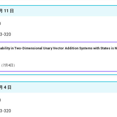
 月 11 日
0
-320
lity in Two-Dimensional Unary Vector Addition Systems with States is
（7月4日）
月 4 日
0
-320